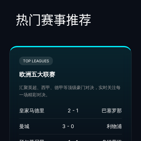
热门赛事推荐
TOP LEAGUES
欧洲五大联赛
汇聚英超、西甲、德甲等顶级豪门对决，实时关注每
一场精彩对决。
皇家马德里
2 - 1
巴塞罗那
曼城
3 - 0
利物浦