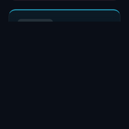
BREAKING NEWS
足球新闻快讯
第一时间推送转会、伤病、赛后采访等全球足坛热
点。
🔥 姆巴佩转会传闻引发关注...
⚽ 德布劳内伤愈回归首场...
🏆 欧冠半决赛对阵名单公布