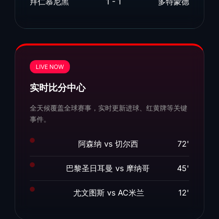
拜仁慕尼黑
1 - 1
多特蒙德
LIVE NOW
实时比分中心
全天候覆盖全球赛事，实时更新进球、红黄牌等关键
事件。
阿森纳 vs 切尔西
72'
巴黎圣日耳曼 vs 摩纳哥
45'
尤文图斯 vs AC米兰
12'